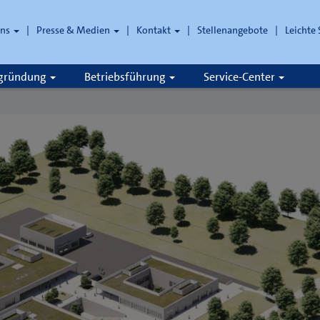
uns
Presse & Medien
Kontakt
Stellenangebote
Leichte
che
zgründung
Betriebsführung
Service-Center