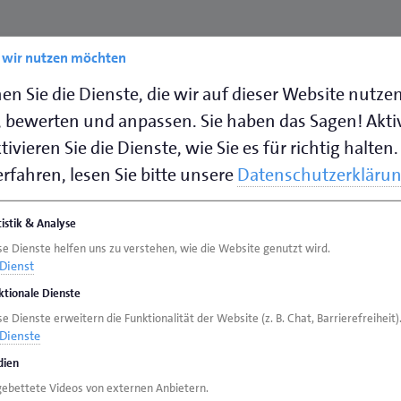
ieunterricht.
e wir nutzen möchten
en Sie die Dienste, die wir auf dieser Website nutze
 bewerten und anpassen. Sie haben das Sagen! Akti
ivieren Sie die Dienste, wie Sie es für richtig halten.
ästehaus mit 72 Betten
rfahren, lesen Sie bitte unsere
Datenschutzerkläru
n. Es sind Park- und
orgesehen.
tistik & Analyse
se Dienste helfen uns zu verstehen, wie die Website genutzt wird.
Dienst
es
Download
Zeitstrahl zur Projektent
ktionale Dienste
png
(235,95 KB)
e Dienste erweitern die Funktionalität der Website (z. B. Chat, Barrierefreiheit)
Dienste
uf den Bescheid der
ien
dessen Erhalt fällt der
gebettete Videos von externen Anbietern.
werden