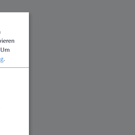
n
vieren
Um
ng
.
wicklung
.