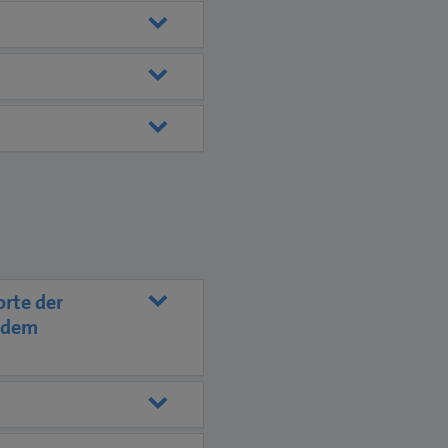
orte der
d dem