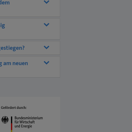
 dem
ig
gestiegen?
ng am neuen