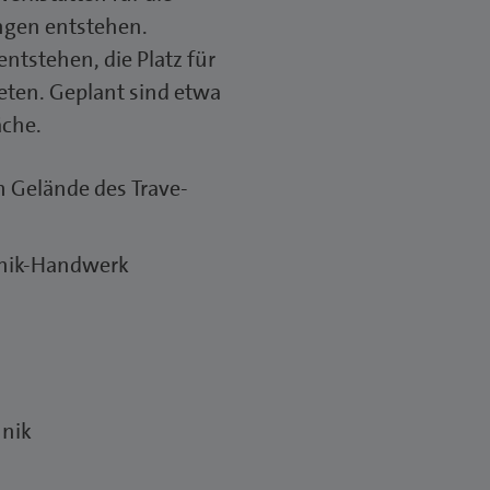
ngen entstehen.
tstehen, die Platz für
eten. Geplant sind etwa
äche.
 Gelände des Trave-
hnik-Handwerk
hnik