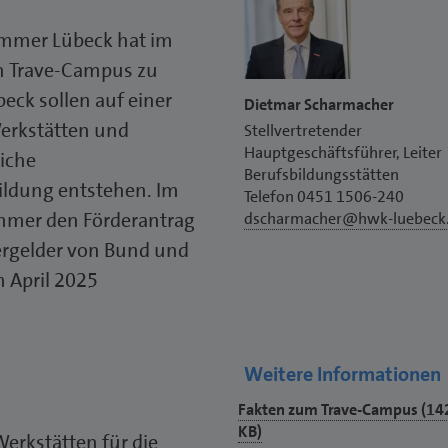
mmer Lübeck hat im
n Trave-Campus zu
eck sollen auf einer
Dietmar Scharmacher
erkstätten und
Stellvertretender
Hauptgeschäftsführer, Leiter
liche
Berufsbildungsstätten
ildung entstehen. Im
Telefon 0451 1506-240
mmer den Förderantrag
dscharmacher@hwk-luebeck
ergelder von Bund und
 April 2025
Weitere Informationen
Download
Fakten zum Trave-Campus (14
pdf
KB)
rkstätten für die