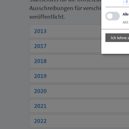
↓
4
Ausschreibungen für verschiedene Bau
All
veröffentlicht.
Mit
2013
Ich lehne 
2017
2018
2019
2020
2021
2022