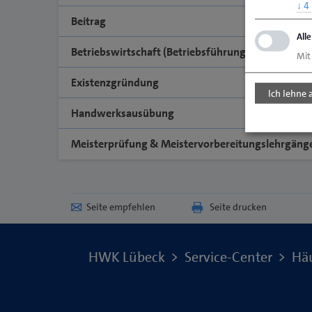
↓
4
Beitrag
All
Betriebswirtschaft (Betriebsführung)
Mit
Existenzgründung
Ich lehne 
Handwerksausübung
Meisterprüfung & Meistervorbereitungslehrgäng
Seite empfehlen
Seite drucken
HWK Lübeck
Service-Center
Häu