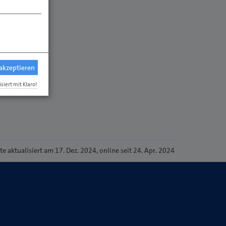
 akzeptieren
isiert mit Klaro!
ite
aktualisiert am 17. Dez. 2024
, online seit 24. Apr. 2024