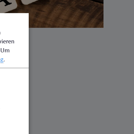
n
vieren
Um
ng
.
.