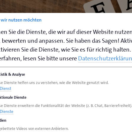
e wir nutzen möchten
en Sie die Dienste, die wir auf dieser Website nutze
 bewerten und anpassen. Sie haben das Sagen! Akti
ivieren Sie die Dienste, wie Sie es für richtig halten.
ragen (FAQ)
rfahren, lesen Sie bitte unsere
Datenschutzerkläru
be beachten? Welche Voraussetzungen muss
tistik & Analyse
n zu können? Wo finde ich einen
se Dienste helfen uns zu verstehen, wie die Website genutzt wird.
Dienst
rten auf die am häufigsten gestellten Fragen
ktionale Dienste
e Dienste erweitern die Funktionalität der Website (z. B. Chat, Barrierefreiheit)
Dienste
ien
gebettete Videos von externen Anbietern.