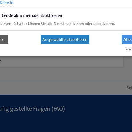
Dienste
e Dienste aktivieren oder deaktivieren
 diesem Schalter können Sie alle Dienste aktivieren oder deaktivieren.
ab
Ausgewählte akzeptieren
Alle
Real
e
Se
fig gestellte Fragen (FAQ)