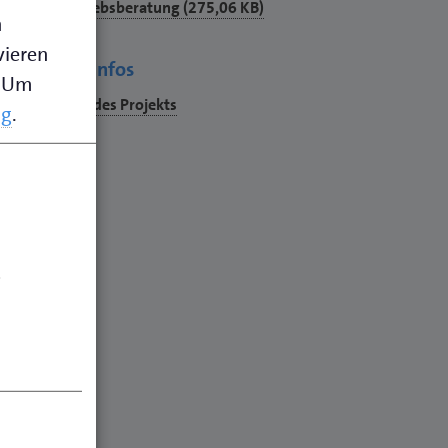
ownload
Flyer: Betriebsberatung (275,06 KB)
n
df
vieren
Weitere Infos
Um
Info-Seite des Projekts
ng
.
.