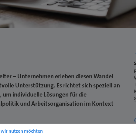
S
P
 weiter – Unternehmen erleben diesen Wandel
olle Unterstützung. Es richtet sich speziell an
 um individuelle Lösungen für die
lpolitik und Arbeitsorganisation im Kontext
e wir nutzen möchten