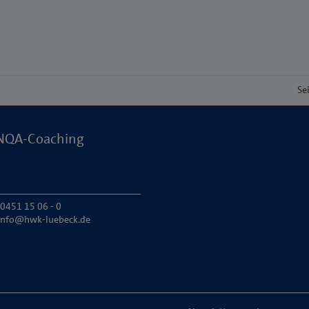
Se
NQA-Coaching
 0451 15 06 - 0
info@hwk-luebeck.de