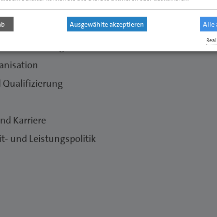
felder für die Arbeit in der digitalen Zukunft
ab
Ausgewählte akzeptieren
Alle
Real
ovationsstrategien
anisation
 Qualifizierung
nd Karriere
it- und Leistungspolitik