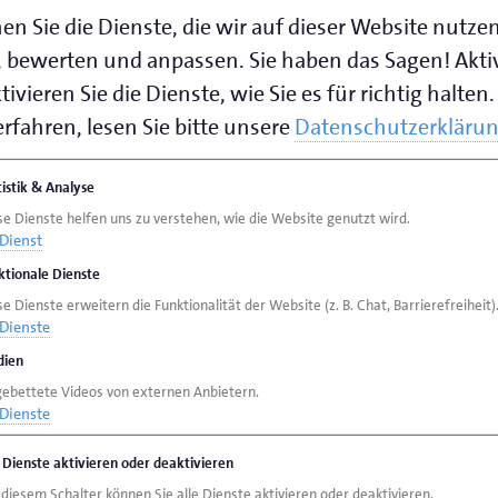
D
en Sie die Dienste, die wir auf dieser Website nutze
p
 bewerten und anpassen. Sie haben das Sagen! Akti
ivieren Sie die Dienste, wie Sie es für richtig halten.
äftigten können bis zu 80 Prozent der
rfahren, lesen Sie bitte unsere
Datenschutzerkläru
n. Es wird ein Umfang von 12 Beratertagen
en gefördert. Das Coach-Honorar beträgt
tistik & Analyse
o), davon können 11.520 € netto gefördert
se Dienste helfen uns zu verstehen, wie die Website genutzt wird.
Dienst
ktionale Dienste
e Dienste erweitern die Funktionalität der Website (z. B. Chat, Barrierefreiheit)
Dienste
7 Monate)
ien
en nach dem Coaching
gebettete Videos von externen Anbietern.
Dienste
e Dienste aktivieren oder deaktivieren
 diesem Schalter können Sie alle Dienste aktivieren oder deaktivieren.