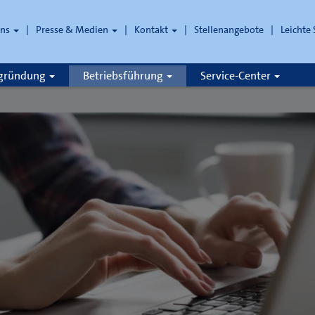
uns
Presse & Medien
Kontakt
Stellenangebote
Leichte
che
zgründung
Betriebsführung
Service-Center