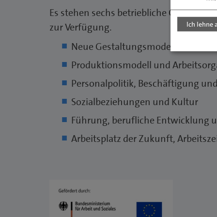
Es stehen sechs betriebliche Gestaltungs
Ich lehne 
zur Verfügung.
Neue Gestaltungsmodelle und Inn
Produktionsmodell und Arbeitsorg
Personalpolitik, Beschäftigung und
Sozialbeziehungen und Kultur
Führung, berufliche Entwicklung u
Arbeitsplatz der Zukunft, Arbeitsze