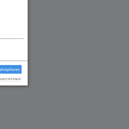
.
 akzeptieren
isiert mit Klaro!