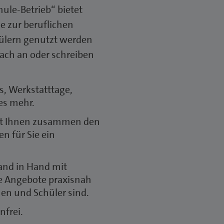
hule-Betrieb“ bietet
e zur beruflichen
ülern genutzt werden
fach an oder schreiben
es, Werkstatttage,
es mehr.
 mit Ihnen zusammen den
en für Sie ein
Hand in Hand mit
e Angebote praxisnah
nen und Schüler sind.
nfrei.