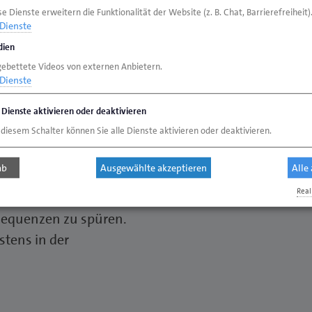
e Dienste erweitern die Funktionalität der Website (z. B. Chat, Barrierefreiheit)
Dienste
n Lehrerinnen und
ien
ingesetzt werden kann.
gebettete Videos von externen Anbietern.
lern auf spielerische
Dienste
 Abläufe in Betrieben
e Dienste aktivieren oder deaktivieren
inblick in das
 diesem Schalter können Sie alle Dienste aktivieren oder deaktivieren.
rnen im geschützten
fe, Unternehmertum,
ab
Ausgewählte akzeptieren
Alle
mwork und den
Real
aben die Möglichkeit
sequenzen zu spüren.
stens in der