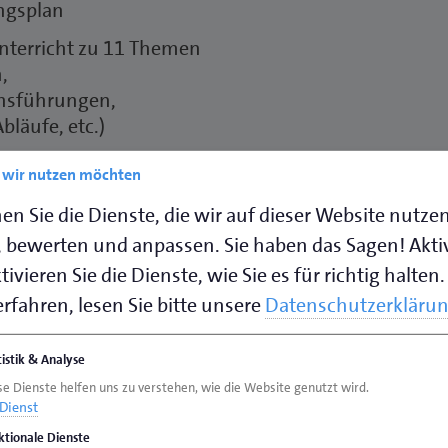
ngsplan
Unterricht zu 11 Themen
,
hsführungen,
bläufe, etc.)
er in Klasse 7 bis 10 im
e wir nutzen möchten
-Jahrgang in der Sek. 2.
en Sie die Dienste, die wir auf dieser Website nutze
. Klasse zu beginnen!
 bewerten und anpassen. Sie haben das Sagen! Akti
Kompetenzen
ivieren Sie die Dienste, wie Sie es für richtig halten.
swig-Holstein
rfahren, lesen Sie bitte unsere
Datenschutzerkläru
tistik & Analyse
tellung
se Dienste helfen uns zu verstehen, wie die Website genutzt wird.
Dienst
ktionale Dienste