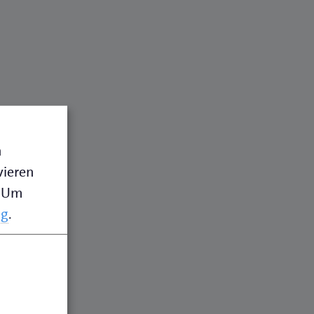
n
vieren
Um
ng
.