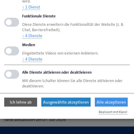
Auszubildende
wird.
↓
1
Dienst
Funktionale Dienste
Honorardozenten
Diese Dienste erweitern die Funktionalität der Website (z. B.
Chat, Barrierefreiheit).
↓
4
Dienste
Praktikanten
Medien
Eingebettete Videos von externen Anbietern.
Hinweise zum Bewerbungsverfahren
↓
4
Dienste
Alle Dienste aktivieren oder deaktivieren
Unsere Benefits
Mit diesem Schalter können Sie alle Dienste aktivieren oder
deaktivieren.
Seite empfehlen
Ich lehne ab
Ausgewählte akzeptieren
Alle akzeptieren
Seite drucken
Realisiert mit Klaro!
Seite
aktualisiert am 07. Juli 2026