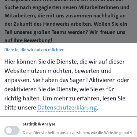
Suche nach engagierten neuen Mitarbeiterinnen und
Mitarbeitern, die mit uns zusammen nachhaltig an
der Zukunft des Handwerks arbeiten. Wollen Sie ein
Teil unseres großen Teams werden? Wir freuen uns
auf Ihre Bewerbung!
Dienste, die wir nutzen möchten
Hier können Sie die Dienste, die wir auf dieser
Urte Kormann
Website nutzen möchten, bewerten und
Abteilungsleiterin Personal
Telefon 0451 1506-122
anpassen. Sie haben das Sagen! Aktivieren oder
ukormann@hwk-luebeck.de
deaktivieren Sie die Dienste, wie Sie es für
richtig halten.
Um mehr zu erfahren, lesen Sie
bitte unsere
Datenschutzerklärung
.
Aktuelle Stellenangebote
Statistik & Analyse
Diese Dienste helfen uns zu verstehen, wie die Website genutzt