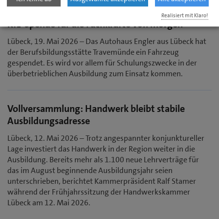
Realisiert mit Klaro!
Kfz-Spende für die Fachkräfte von morgen
Lübeck, 19. Mai 2026 – Das Autohaus Engler aus Lübeck hat
der Berufsbildungsstätte Travemünde ein Fahrzeug
gespendet. Es wird vor allem für Schulungszwecke in der
überbetrieblichen Ausbildung zum Einsatz kommen.
Vollversammlung: Handwerk bleibt stabile
Ausbildungsadresse
Lübeck, 12. Mai 2026 – Trotz angespannter konjunktureller
Lage investiert das Handwerk in der Region weiter in die
Ausbildung. Bereits mehr als 1.100 neue Lehrverträge für
das im August beginnende Ausbildungsjahr seien
unterschrieben, berichtet Kammerpräsident Ralf Stamer
während der Frühjahrssitzung der Handwerkskammer
Lübeck am 12. Mai 2026.