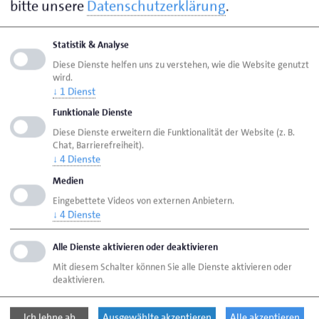
bitte unsere
Datenschutzerklärung
.
Foto: Hwk Lübeck
Statistik & Analyse
Gleich vier neue Sachverständige für das
Diese Dienste helfen uns zu verstehen, wie die Website genutzt
Handwerk vereidigt
wird.
↓
1
Dienst
Lübeck, 17.07.2026 – Durch den Präsidenten der
Funktionale Dienste
Handwerkskammer Lübeck Ralf Stamer wurden 4 neue
Diese Dienste erweitern die Funktionalität der Website (z. B.
Sachverständige vereidigt.
Chat, Barrierefreiheit).
↓
4
Dienste
Medien
Handwerkskonjunktur: Saisonale Verbesserung,
Eingebettete Videos von externen Anbietern.
aber keine grundlegende Erholung
↓
4
Dienste
Lübeck/Flensburg, 8. Juli 2026 – Die Geschäftslage des
Alle Dienste aktivieren oder deaktivieren
schleswig-holsteinischen Handwerks hat sich im zweiten
Mit diesem Schalter können Sie alle Dienste aktivieren oder
Quartal 2026 im Vergleich zu den krisenhaften Monaten
deaktivieren.
Januar bis März leicht verbessert, liegt aber deutlich unter
dem Niveau der Jahre 2024 und 2025.
Ich lehne ab
Ausgewählte akzeptieren
Alle akzeptieren