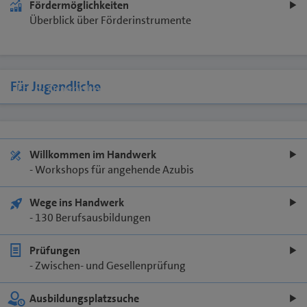
Fördermöglichkeiten
Überblick über Förderinstrumente
Für Jugendliche
Foto: DragonImages/stock.adobe.com
Willkommen im Handwerk
- Workshops für angehende Azubis
Wege ins Handwerk
- 130 Berufsausbildungen
Prüfungen
- Zwischen- und Gesellenprüfung
Ausbildungsplatzsuche