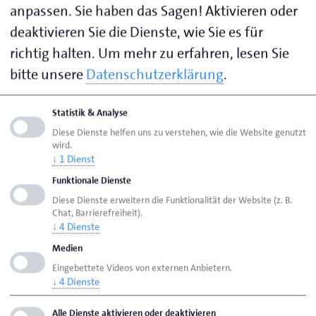
anpassen. Sie haben das Sagen! Aktivieren oder
teilzunehmen.
deaktivieren Sie die Dienste, wie Sie es für
richtig halten.
Um mehr zu erfahren, lesen Sie
Anmeldung
bitte unsere
Datenschutzerklärung
.
Vorbereitungskurse
Statistik & Analyse
Diese Dienste helfen uns zu verstehen, wie die Website genutzt
wird.
Seite empfehlen
↓
1
Dienst
Seite drucken
Funktionale Dienste
Diese Dienste erweitern die Funktionalität der Website (z. B.
Seite
aktualisiert am 23. Juli 2026
Chat, Barrierefreiheit).
↓
4
Dienste
Medien
HWK Lübeck
Weiterbildung
Eingebettete Videos von externen Anbietern.
Der Weg zum Meister
↓
4
Dienste
Anmeldung und Vorbereitungskurse
Alle Dienste aktivieren oder deaktivieren