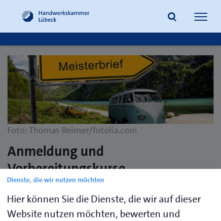
Navig
öffne
Suche
Foto: Thomas Reimer/fotolia.com
Anmeldung und
Vorbereitungskurse
Dienste, die wir nutzen möchten
Hier finden Sie die notwendigen Informationen und
Hier können Sie die Dienste, die wir auf dieser
Formulare, um sich erfolgreich zur Meisterprüfung
Website nutzen möchten, bewerten und
anzumelden sowie an Meistervorbereitungskursen