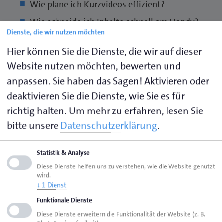
Wie plane ich Kurzvideos effizient?
Wie schneide ich Inhalte schnell am Handy?
Dienste, die wir nutzen möchten
Welche Elemente sorgen dafür, dass Menschen
dranbleiben?
Hier können Sie die Dienste, die wir auf dieser
Website nutzen möchten, bewerten und
Anmeldung
anpassen. Sie haben das Sagen! Aktivieren oder
deaktivieren Sie die Dienste, wie Sie es für
Bitte beachten Sie, dass aus technischen Gründen
richtig halten.
Um mehr zu erfahren, lesen Sie
eine Anmeldung zum Onlineseminar erforderlich ist.
Falls Sie Fragen haben, melden Sie sich gerne bei
bitte unsere
Datenschutzerklärung
.
Nadine Weiner.
Statistik & Analyse
Anmeldung über Eveeno
Diese Dienste helfen uns zu verstehen, wie die Website genutzt
wird.
↓
1
Dienst
17.12.2026
Funktionale Dienste
Diese Dienste erweitern die Funktionalität der Website (z. B.