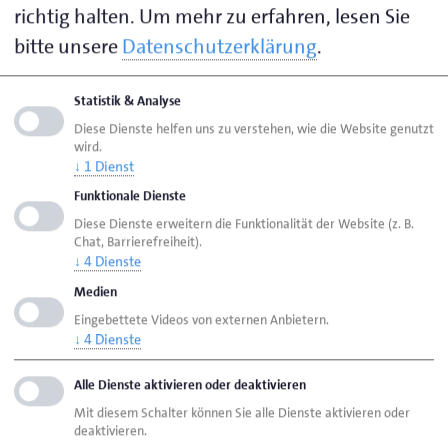
Matthews,
0451 1506-
smatthews@hwk-
richtig halten.
Um mehr zu erfahren, lesen Sie
Sina
218
luebeck.de
bitte unsere
Datenschutzerklärung
.
Statistik & Analyse
Diese Dienste helfen uns zu verstehen, wie die Website genutzt
Seite empfehlen
wird.
Seite drucken
↓
1
Dienst
Funktionale Dienste
Seite
aktualisiert am 11. März 2026
Diese Dienste erweitern die Funktionalität der Website (z. B.
Chat, Barrierefreiheit).
↓
4
Dienste
HWK Lübeck
Ansprechpersonen
Bereiche
Medien
Berufsausbildungsvertrag
Eingebettete Videos von externen Anbietern.
↓
4
Dienste
Handwerkskammer Lübeck
Alle Dienste aktivieren oder deaktivieren
Breite Str. 10/12
Mit diesem Schalter können Sie alle Dienste aktivieren oder
23552 Lübeck
deaktivieren.