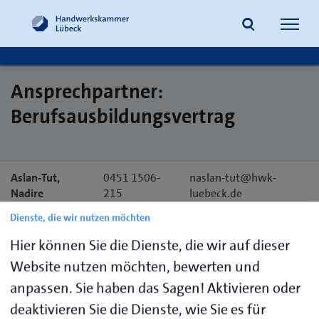
Navig
öffne
Ansprechpartner:
Suche
Berufsausbildungsvertrag
Aslan-Tut,
0451 1506-
naslan-tut@hwk-
Nadire
215
luebeck.de
Dienste, die wir nutzen möchten
Kröplin, Jan
0451 1506-
jkroeplin@hwk-
Hier können Sie die Dienste, die wir auf dieser
Alexander
216
luebeck.de
Website nutzen möchten, bewerten und
Mathias,
0451 1506-
pmathias@hwk-
anpassen. Sie haben das Sagen! Aktivieren oder
Patrick
220
luebeck.de
deaktivieren Sie die Dienste, wie Sie es für