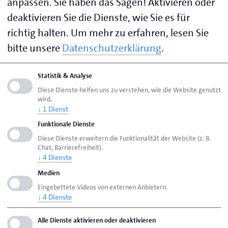
anpassen. Sie haben das Sagen! Aktivieren oder
Tanja
166
luebeck.de
deaktivieren Sie die Dienste, wie Sie es für
Gaede,
0431 53332-
pgaede@hwk-
richtig halten.
Um mehr zu erfahren, lesen Sie
Petra
815
luebeck.de
bitte unsere
Datenschutzerklärung
.
Karu, Julia
041214739 281
jkaru@hwk-luebeck.de
Statistik & Analyse
Diese Dienste helfen uns zu verstehen, wie die Website genutzt
wird.
↓
1
Dienst
Seite empfehlen
Funktionale Dienste
Seite drucken
Diese Dienste erweitern die Funktionalität der Website (z. B.
Chat, Barrierefreiheit).
Seite
aktualisiert am 11. März 2026
↓
4
Dienste
Medien
HWK Lübeck
Ansprechpersonen
Bereiche
Eingebettete Videos von externen Anbietern.
↓
4
Dienste
Berufsorientierung
Alle Dienste aktivieren oder deaktivieren