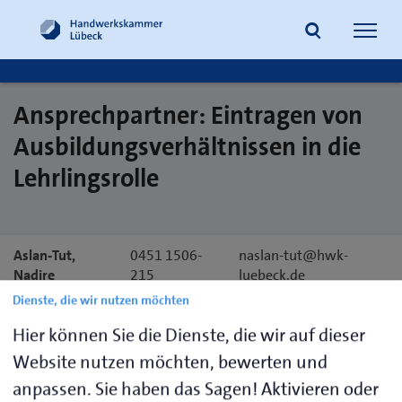
Navig
öffne
Ansprechpartner: Eintragen von
Suche
Ausbildungsverhältnissen in die
Lehrlingsrolle
Aslan-Tut,
0451 1506-
naslan-tut@hwk-
Nadire
215
luebeck.de
Dienste, die wir nutzen möchten
Kröplin, Jan
0451 1506-
jkroeplin@hwk-
Hier können Sie die Dienste, die wir auf dieser
Alexander
216
luebeck.de
Website nutzen möchten, bewerten und
Mathias,
0451 1506-
pmathias@hwk-
anpassen. Sie haben das Sagen! Aktivieren oder
Patrick
220
luebeck.de