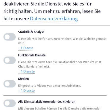
deaktivieren Sie die Dienste, wie Sie es für
richtig halten.
Um mehr zu erfahren, lesen Sie
Matthews,
0451 1506-
smatthews@hwk-
Sina
218
luebeck.de
bitte unsere
Datenschutzerklärung
.
Statistik & Analyse
Diese Dienste helfen uns zu verstehen, wie die Website genutzt
Seite empfehlen
wird.
↓
1
Dienst
Seite drucken
Funktionale Dienste
Seite
aktualisiert am 27. Jan. 2026
Diese Dienste erweitern die Funktionalität der Website (z. B.
Chat, Barrierefreiheit).
↓
4
Dienste
HWK Lübeck
Ansprechpersonen
Bereiche
Medien
Eintragen von Ausbildungsverhältnissen in die
Eingebettete Videos von externen Anbietern.
Lehrlingsrolle
↓
4
Dienste
Alle Dienste aktivieren oder deaktivieren
Handwerkskammer Lübeck
Mit diesem Schalter können Sie alle Dienste aktivieren oder