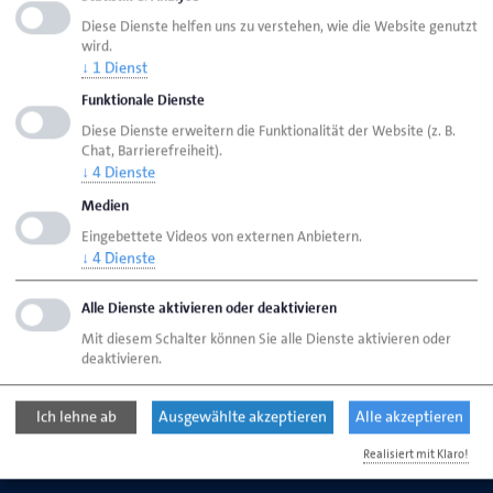
Diese Dienste helfen uns zu verstehen, wie die Website genutzt
wird.
HWK Lübeck
Ansprechpersonen
Bereiche
↓
1
Dienst
Funktionale Dienste
Pressesprecherin
Diese Dienste erweitern die Funktionalität der Website (z. B.
Chat, Barrierefreiheit).
↓
4
Dienste
Handwerkskammer Lübeck
Breite Str. 10/12
Medien
23552 Lübeck
Eingebettete Videos von externen Anbietern.
↓
4
Dienste
Telefon: 0451 15 06 - 0
Alle Dienste aktivieren oder deaktivieren
E-Mail:
info@hwk-luebeck.de
Mit diesem Schalter können Sie alle Dienste aktivieren oder
deaktivieren.
Ich lehne ab
Ausgewählte akzeptieren
Alle akzeptieren
Copyright © 2014-2026 Handwerkskammer Lübeck
Realisiert mit Klaro!
Newsletter