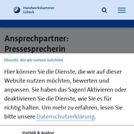
Navig
öffne
Ansprechpartner:
Suche
Pressesprecherin
Dienste, die wir nutzen möchten
Hier können Sie die Dienste, die wir auf dieser
Schomakers,
0451 1506-
aschomakers@hwk-
Website nutzen möchten, bewerten und
Anja
191
luebeck.de
anpassen. Sie haben das Sagen! Aktivieren oder
deaktivieren Sie die Dienste, wie Sie es für
richtig halten.
Um mehr zu erfahren, lesen Sie
Seite empfehlen
bitte unsere
Datenschutzerklärung
.
Seite drucken
Seite
aktualisiert am 27. Jan. 2026
Statistik & Analyse