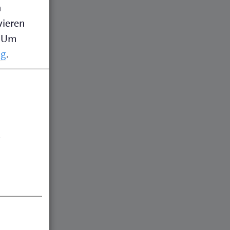
n
vieren
Um
ng
.
.