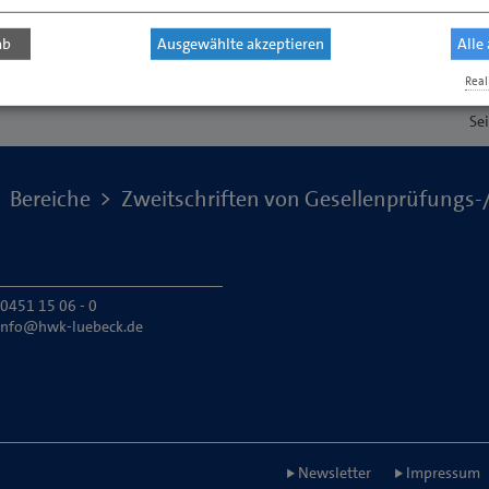
ab
Ausgewählte akzeptieren
Alle
Real
Se
Bereiche
Zweitschriften von Gesellenprüfungs
 0451 15 06 - 0
info@hwk-luebeck.de
Newsletter
Impressum