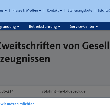
uns
Presse & Medien
Kontakt
Stellenangebote
Leichte
che
zgründung
Betriebsführung
Service-Center
weitschriften von Gesel
szeugnissen
506-214
vblohm@hwk-luebeck.de
506-213
hsueltmann@hwk-luebeck.de
e wir nutzen möchten