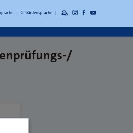
 Sprache
Gebärdensprache
lenprüfungs-/