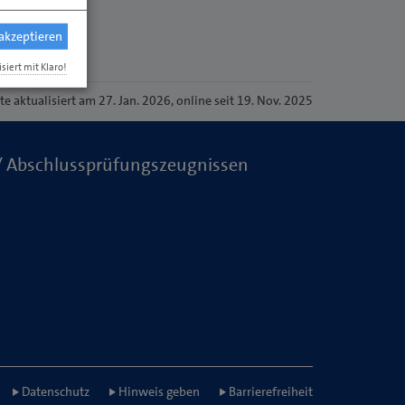
 akzeptieren
isiert mit Klaro!
ite
aktualisiert am 27. Jan. 2026
, online seit 19. Nov. 2025
-/ Abschlussprüfungszeugnissen
Datenschutz
Hinweis geben
Barrierefreiheit