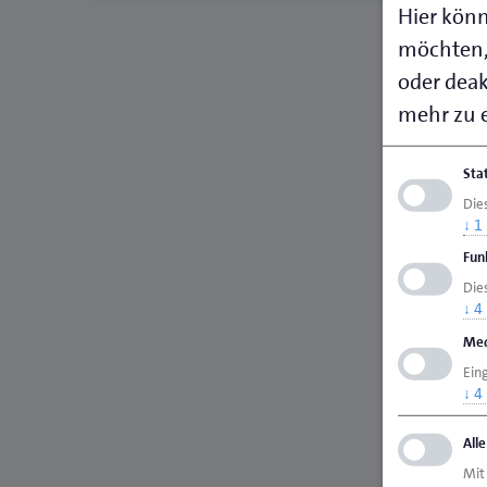
Hier könn
möchten,
oder deakt
mehr zu e
Sta
Die
↓
1
Fun
Dies
↓
4
Med
Ein
↓
4
All
Mit