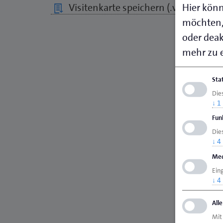
Hier könn
Visitenkarte speichern (.vcf)
möchten,
oder deakt
mehr zu e
Sta
Die
↓
1
Fun
Dies
↓
4
Med
Ein
↓
4
All
Mit