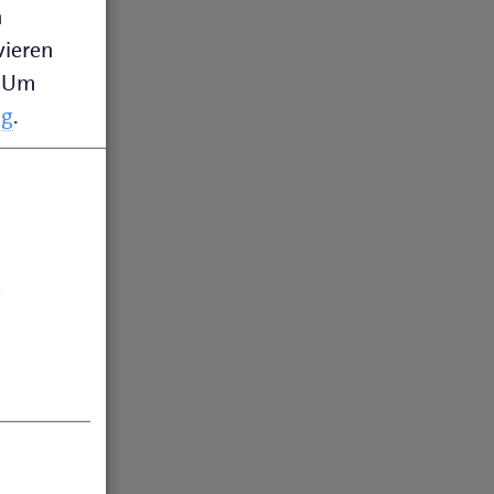
n
vieren
Um
ng
.
.