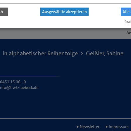
ab
Ausgewählte akzeptieren
Alle
Real
Se
in alphabetischer Reihenfolge
Geißler, Sabine
 0451 15 06 - 0
info@hwk-luebeck.de
Newsletter
Impressum