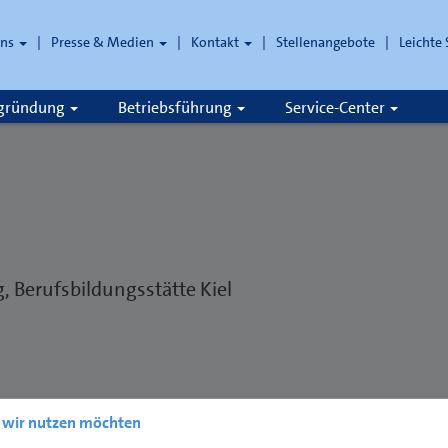
uns
Presse & Medien
Kontakt
Stellenangebote
Leichte
che
zgründung
Betriebsführung
Service-Center
, Berufsbildungsstätte Kiel
e wir nutzen möchten