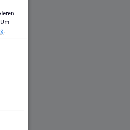
n
vieren
Um
ng
.
.