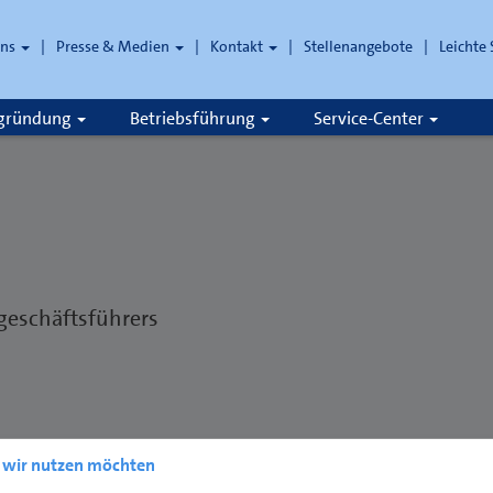
uns
Presse & Medien
Kontakt
Stellenangebote
Leichte
che
zgründung
Betriebsführung
Service-Center
tgeschäftsführers
e wir nutzen möchten