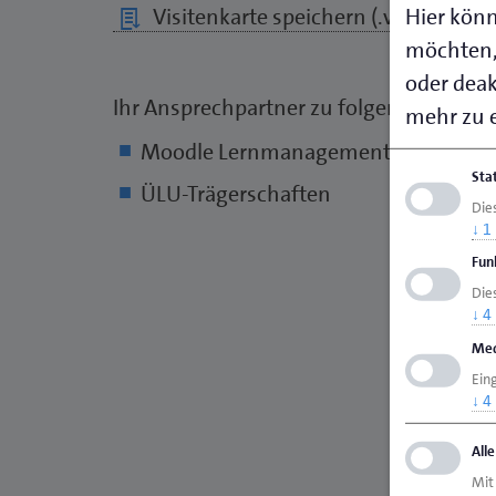
Hier könn
Visitenkarte speichern (.vcf)
möchten,
oder deakt
Ihr Ansprechpartner zu folgenden Them
mehr zu e
Moodle Lernmanagementsystem
Sta
ÜLU-Trägerschaften
Die
↓
1
Fun
Dies
↓
4
Med
Ein
↓
4
All
Mit