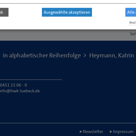
ab
Ausgewählte akzeptieren
Alle
Real
Sei
in alphabetischer Reihenfolge
Heymann, Katrin
 0451 15 06 - 0
info@hwk-luebeck.de
Newsletter
Impressum