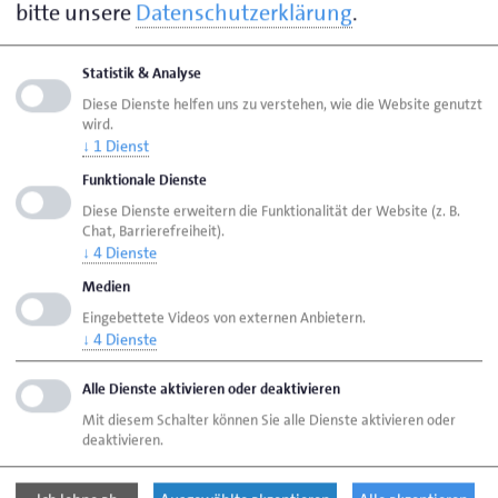
bitte unsere
Datenschutzerklärung
.
Seite empfehlen
Seite drucken
Statistik & Analyse
Diese Dienste helfen uns zu verstehen, wie die Website genutzt
Seite
aktualisiert am 07. Aug. 2026
wird.
↓
1
Dienst
Funktionale Dienste
HWK Lübeck
Ansprechpersonen
Diese Dienste erweitern die Funktionalität der Website (z. B.
in alphabetischer Reihenfolge
Chat, Barrierefreiheit).
↓
4
Dienste
Hoffmann, Michael
Medien
Eingebettete Videos von externen Anbietern.
↓
4
Dienste
Handwerkskammer Lübeck
Breite Str. 10/12
23552 Lübeck
Alle Dienste aktivieren oder deaktivieren
Mit diesem Schalter können Sie alle Dienste aktivieren oder
deaktivieren.
Telefon: 0451 15 06 - 0
E-Mail:
info@hwk-luebeck.de