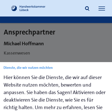
Navig
öffne
Ansprechpartner
Suche
Michael Hoffmann
Kassenwesen
Telefon 0451 1506-114
Dienste, die wir nutzen möchten
E-Mail
mhoffmann@hwk-luebeck.de
Hier können Sie die Dienste, die wir auf dieser
Website nutzen möchten, bewerten und
anpassen. Sie haben das Sagen! Aktivieren oder
Visitenkarte speichern (.vcf)
deaktivieren Sie die Dienste, wie Sie es für
richtig halten.
Um mehr zu erfahren, lesen Sie