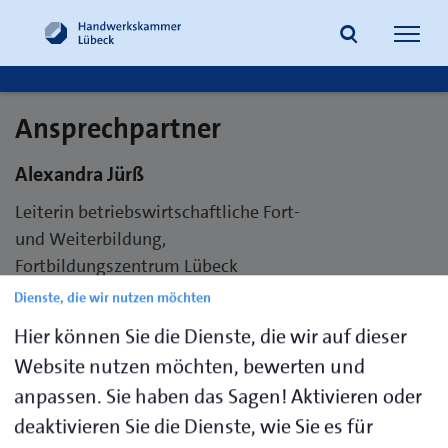
Navig
öffne
Ansprechpartner
Suche
Alexandra Jürß
Leiterin betriebswirtschaftliche Fort-
und Weiterbildung,
Fortbildungszentrum Lübeck
Dienste, die wir nutzen möchten
Telefon 0451 38887-719
Hier können Sie die Dienste, die wir auf dieser
E-Mail
ajuerss1@hwk-luebeck.de
Website nutzen möchten, bewerten und
anpassen. Sie haben das Sagen! Aktivieren oder
deaktivieren Sie die Dienste, wie Sie es für
Visitenkarte speichern (.vcf)