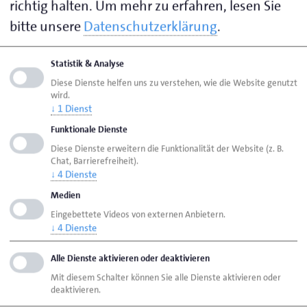
richtig halten.
Um mehr zu erfahren, lesen Sie
bitte unsere
Datenschutzerklärung
.
Seite empfehlen
Statistik & Analyse
Seite drucken
Diese Dienste helfen uns zu verstehen, wie die Website genutzt
wird.
Seite
aktualisiert am 07. Aug. 2026
↓
1
Dienst
Funktionale Dienste
Diese Dienste erweitern die Funktionalität der Website (z. B.
HWK Lübeck
Ansprechpersonen
Chat, Barrierefreiheit).
in alphabetischer Reihenfolge
↓
4
Dienste
Medien
Jürß, Alexandra
Eingebettete Videos von externen Anbietern.
↓
4
Dienste
Handwerkskammer Lübeck
Alle Dienste aktivieren oder deaktivieren
Breite Str. 10/12
23552 Lübeck
Mit diesem Schalter können Sie alle Dienste aktivieren oder
deaktivieren.