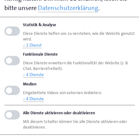
bitte unsere
Datenschutzerklärung
.
Seite empfehlen
Statistik & Analyse
Seite drucken
Diese Dienste helfen uns zu verstehen, wie die Website genutzt
Seite
aktualisiert am 07. Aug. 2026
wird.
↓
1
Dienst
Funktionale Dienste
HWK Lübeck
Ansprechpersonen
Diese Dienste erweitern die Funktionalität der Website (z. B.
Chat, Barrierefreiheit).
in alphabetischer Reihenfolge
↓
4
Dienste
Konrad, Helena
Medien
Eingebettete Videos von externen Anbietern.
↓
4
Dienste
Handwerkskammer Lübeck
Breite Str. 10/12
Alle Dienste aktivieren oder deaktivieren
23552 Lübeck
Mit diesem Schalter können Sie alle Dienste aktivieren oder
deaktivieren.
Telefon: 0451 15 06 - 0