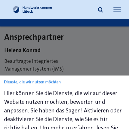
Navig
öffne
Ansprechpartner
Suche
Helena Konrad
Beauftragte Integriertes
Managementsystem (IMS)
Dienste, die wir nutzen möchten
Telefon 0451 1506-285
E-Mail
hkonrad@hwk-luebeck.de
Hier können Sie die Dienste, die wir auf dieser
Website nutzen möchten, bewerten und
anpassen. Sie haben das Sagen! Aktivieren oder
Visitenkarte speichern (.vcf)
deaktivieren Sie die Dienste, wie Sie es für
richtig halten.
Um mehr zu erfahren, lesen Sie