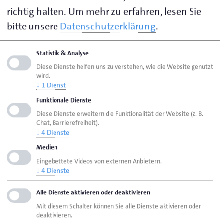
richtig halten.
Um mehr zu erfahren, lesen Sie
Handwerkspolitik
bitte unsere
Datenschutzerklärung
.
Konjunkturumfrage des Handwerks
Statistik & Analyse
Diese Dienste helfen uns zu verstehen, wie die Website genutzt
Seite empfehlen
wird.
↓
1
Dienst
Seite drucken
Funktionale Dienste
Seite
aktualisiert am 29. Juli 2026
Diese Dienste erweitern die Funktionalität der Website (z. B.
Chat, Barrierefreiheit).
↓
4
Dienste
HWK Lübeck
Ansprechpersonen
Medien
in alphabetischer Reihenfolge
Saß, Michael
Eingebettete Videos von externen Anbietern.
↓
4
Dienste
Alle Dienste aktivieren oder deaktivieren
Handwerkskammer Lübeck
Breite Str. 10/12
Mit diesem Schalter können Sie alle Dienste aktivieren oder
23552 Lübeck
deaktivieren.