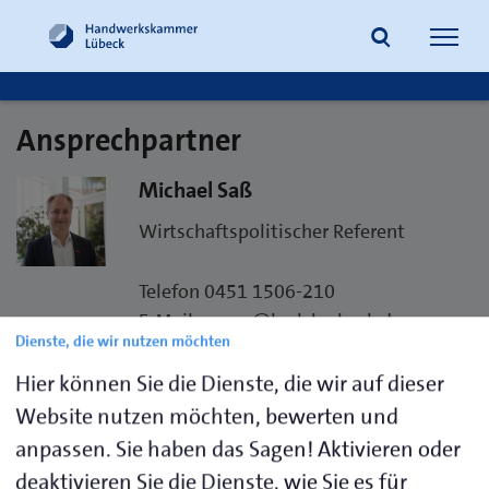
Navig
öffne
Ansprechpartner
Suche
Michael Saß
Wirtschaftspolitischer Referent
Telefon 0451 1506-210
E-Mail
msass@hwk-luebeck.de
Dienste, die wir nutzen möchten
Hier können Sie die Dienste, die wir auf dieser
Visitenkarte speichern (.vcf)
Website nutzen möchten, bewerten und
anpassen. Sie haben das Sagen! Aktivieren oder
deaktivieren Sie die Dienste, wie Sie es für
Ihr Ansprechpartner zu folgenden Themen: