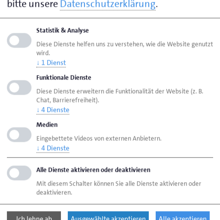
bitte unsere
Datenschutzerklärung
.
Seite empfehlen
Statistik & Analyse
Seite drucken
Diese Dienste helfen uns zu verstehen, wie die Website genutzt
wird.
Seite
aktualisiert am 07. Aug. 2026
↓
1
Dienst
Funktionale Dienste
Diese Dienste erweitern die Funktionalität der Website (z. B.
HWK Lübeck
Ansprechpersonen
Chat, Barrierefreiheit).
↓
4
Dienste
in alphabetischer Reihenfolge
Schewe, Katja
Medien
Eingebettete Videos von externen Anbietern.
↓
4
Dienste
Handwerkskammer Lübeck
Breite Str. 10/12
23552 Lübeck
Alle Dienste aktivieren oder deaktivieren
Mit diesem Schalter können Sie alle Dienste aktivieren oder
deaktivieren.
Telefon: 0451 15 06 - 0
E-Mail:
info@hwk-luebeck.de
Ich lehne ab
Ausgewählte akzeptieren
Alle akzeptieren