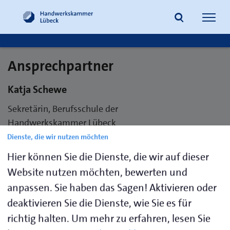
Navig
öffne
Ansprechpartner
Suche
Katja Schewe
Sekretärin, Berufsschule der
Handwerkskammer Lübeck
Dienste, die wir nutzen möchten
Telefon 04502 887-402
Hier können Sie die Dienste, die wir auf dieser
E-Mail
schewe@bs-hwk-luebeck.de
Website nutzen möchten, bewerten und
anpassen. Sie haben das Sagen! Aktivieren oder
deaktivieren Sie die Dienste, wie Sie es für
Visitenkarte speichern (.vcf)
richtig halten.
Um mehr zu erfahren, lesen Sie