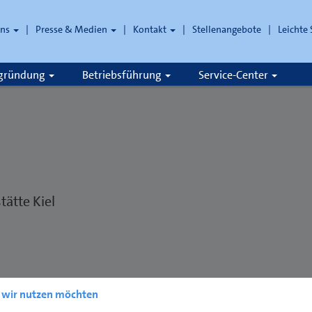
uns
Presse & Medien
Kontakt
Stellenangebote
Leichte
che
zgründung
Betriebsführung
Service-Center
ätte Kiel
e wir nutzen möchten