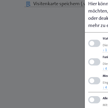
Hier könn
Visitenkarte speichern (.vcf)
möchten,
oder deakt
mehr zu e
Sta
Die
↓
1
Fun
Dies
↓
4
Med
Ein
↓
4
All
Mit