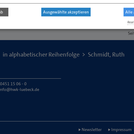
ab
Ausgewählte akzeptieren
Alle
Real
Sei
in alphabetischer Reihenfolge
Schmidt, Ruth
 0451 15 06 - 0
info@hwk-luebeck.de
Newsletter
Impressum