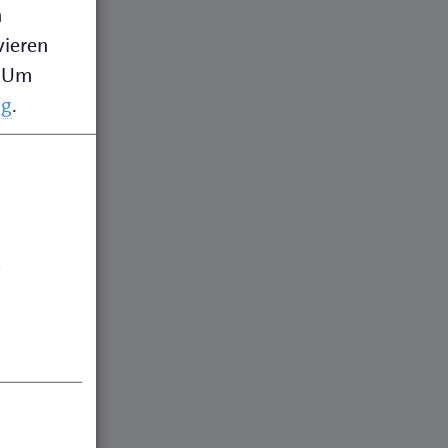
n
vieren
Um
ng
.
.