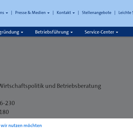
uns
Presse & Medien
Kontakt
Stellenangebote
Leichte
che
zgründung
Betriebsführung
Service-Center
Wirtschaftspolitik und Betriebsberatung
06-230
180
6-277
e wir nutzen möchten
t@hwk-luebeck.de