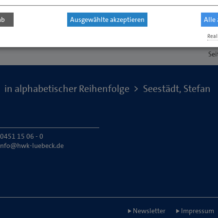
ab
Ausgewählte akzeptieren
Alle
Real
Sei
in alphabetischer Reihenfolge
Seestädt, Stefan
 0451 15 06 - 0
info@hwk-luebeck.de
Newsletter
Impressum