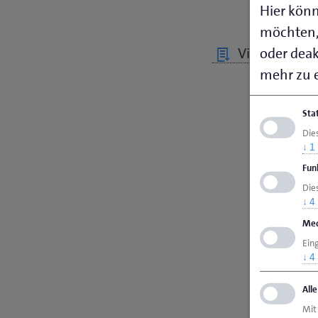
Hier könn
möchten,
oder deakt
Visitenkarte 
mehr zu e
Sta
Die
↓
1
Fun
Dies
↓
4
Med
Ein
↓
4
All
Mit