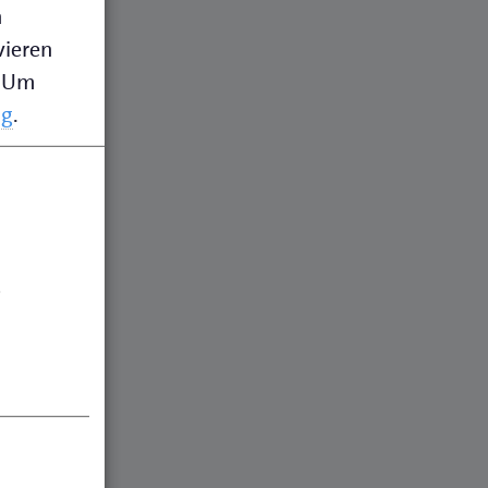
n
vieren
Um
ng
.
.