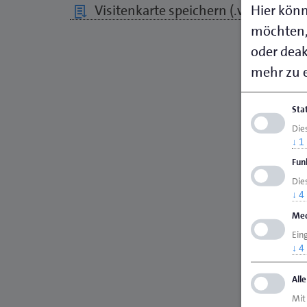
Hier könn
Visitenkarte speichern (.vcf)
möchten,
oder deakt
mehr zu e
Sta
Die
↓
1
Fun
Dies
↓
4
Med
Ein
↓
4
All
Mit