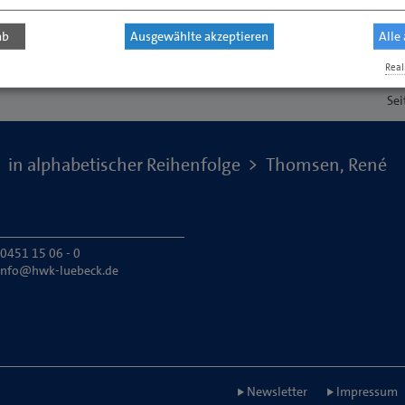
ab
Ausgewählte akzeptieren
Alle
Real
Sei
in alphabetischer Reihenfolge
Thomsen, René
 0451 15 06 - 0
info@hwk-luebeck.de
Newsletter
Impressum