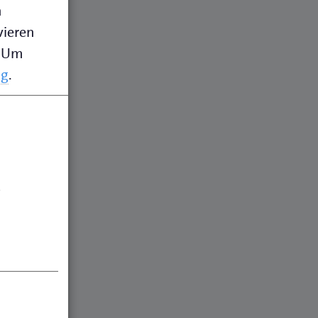
n
vieren
Um
ng
.
.