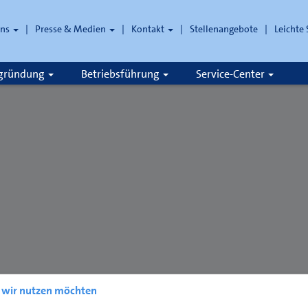
uns
Presse & Medien
Kontakt
Stellenangebote
Leichte
che
zgründung
Betriebsführung
Service-Center
e wir nutzen möchten