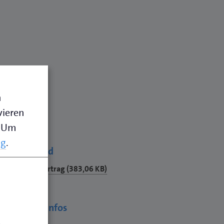
n
vieren
Um
ng
.
Download
ownload
Nachlernvertrag (383,06 KB)
df
Weitere Infos
.