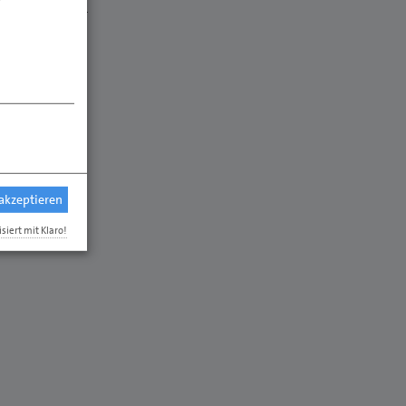
Prüfungen
 akzeptieren
isiert mit Klaro!