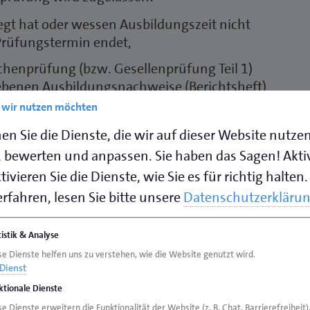
egt hat oder wessen Ausbildungszeit nicht
Prüfungstermin endet,
chenprüfung (bzw. Gesellenprüfung Teil 1)
benen Ausbildungsnachweise (Berichtsheft)
e wir nutzen möchten
as Verzeichnis der
en Sie die Dienste, die wir auf dieser Website nutze
rlingsrolle) eingetragen ist
 bewerten und anpassen. Sie haben das Sagen! Akti
ivieren Sie die Dienste, wie Sie es für richtig halten.
ungszeit bei nicht
rfahren, lesen Sie bitte unsere
Datenschutzerkläru
D
tistik & Analyse
p
se Dienste helfen uns zu verstehen, wie die Website genutzt wird.
 Abschlussprüfung nicht, endet die
Dienst
auf der vereinbarten Ausbildungszeit. Der
ktionale Dienste
nes Berufsausbildungsverhältnisses bis zur
e Dienste erweitern die Funktionalität der Website (z. B. Chat, Barrierefreiheit)