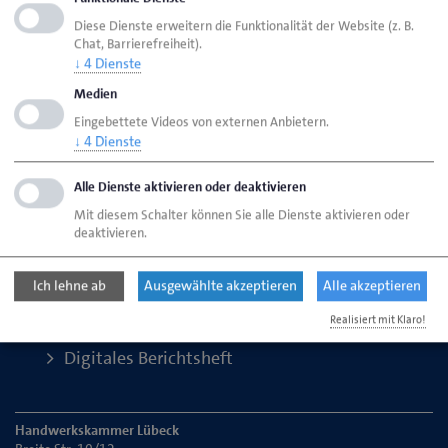
Anbieter und Kosten
Diese Dienste erweitern die Funktionalität der Website (z. B.
Chat, Barrierefreiheit).
↓
4
Dienste
Ansprechpartner
Medien
Eingebettete Videos von externen Anbietern.
↓
4
Dienste
Seite empfehlen
Seite drucken
Alle Dienste aktivieren oder deaktivieren
Mit diesem Schalter können Sie alle Dienste aktivieren oder
Seite
aktualisiert am 10. Juli 2026
deaktivieren.
HWK Lübeck
Ausbildung
Ich lehne ab
Ausgewählte akzeptieren
Alle akzeptieren
Für Ausbildungsbetriebe
Realisiert mit Klaro!
Digitales Berichtsheft
Handwerkskammer Lübeck