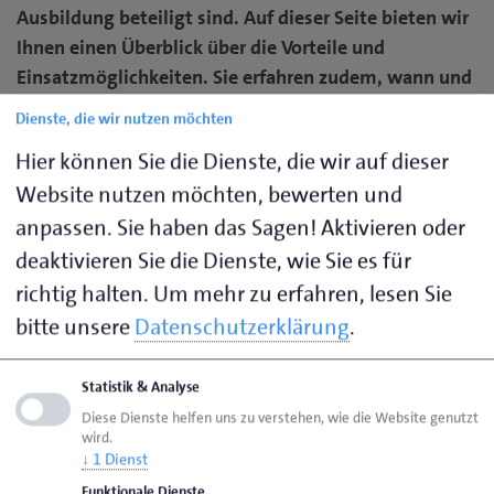
Ausbildung beteiligt sind. Auf dieser Seite bieten wir
Ihnen einen Überblick über die Vorteile und
Einsatzmöglichkeiten. Sie erfahren zudem, wann und
wie Sie das digitale Berichtsheft am besten
Dienste, die wir nutzen möchten
einführen.
Hier können Sie die Dienste, die wir auf dieser
Website nutzen möchten, bewerten und
anpassen. Sie haben das Sagen! Aktivieren oder
Unsere Beratungsangebote
deaktivieren Sie die Dienste, wie Sie es für
richtig halten.
Um mehr zu erfahren, lesen Sie
Vorteile auf einen Blick
bitte unsere
Datenschutzerklärung
.
Einstiegstermin und Start
Statistik & Analyse
Diese Dienste helfen uns zu verstehen, wie die Website genutzt
Anschaffung: Worauf ist zu achten?
wird.
↓
1
Dienst
Funktionale Dienste