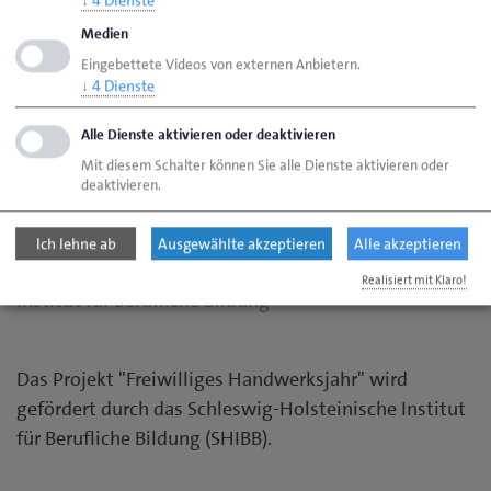
↓
4
Dienste
Medien
Eingebettete Videos von externen Anbietern.
↓
4
Dienste
Alle Dienste aktivieren oder deaktivieren
Mit diesem Schalter können Sie alle Dienste aktivieren oder
deaktivieren.
Ich lehne ab
Ausgewählte akzeptieren
Alle akzeptieren
SH SHIBB Landesamt Schleswig-Holsteinisches
Realisiert mit Klaro!
Institut für Berufliche Bildung
Das Projekt "Freiwilliges Handwerksjahr" wird
gefördert durch das Schleswig-Holsteinische Institut
für Berufliche Bildung (SHIBB).