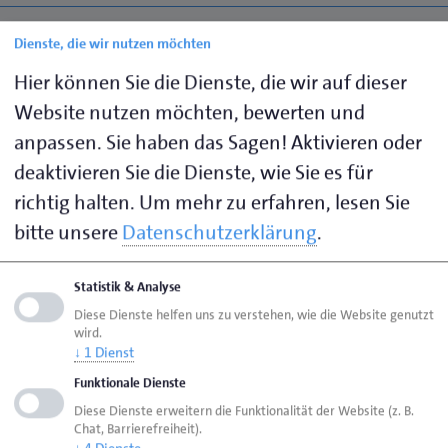
Triff die richtige Entscheidung für dich!
Dienste, die wir nutzen möchten
Hier können Sie die Dienste, die wir auf dieser
Vorteile auf einen Blick
Website nutzen möchten, bewerten und
anpassen. Sie haben das Sagen! Aktivieren oder
Voraussetzungen
deaktivieren Sie die Dienste, wie Sie es für
richtig halten.
Um mehr zu erfahren, lesen Sie
Vorbereitungen und Anmeldung
bitte unsere
Datenschutzerklärung
.
Rahmenbedingungen
Statistik & Analyse
Diese Dienste helfen uns zu verstehen, wie die Website genutzt
wird.
FAQ
↓
1
Dienst
Funktionale Dienste
Ansprechpartner
Diese Dienste erweitern die Funktionalität der Website (z. B.
Chat, Barrierefreiheit).