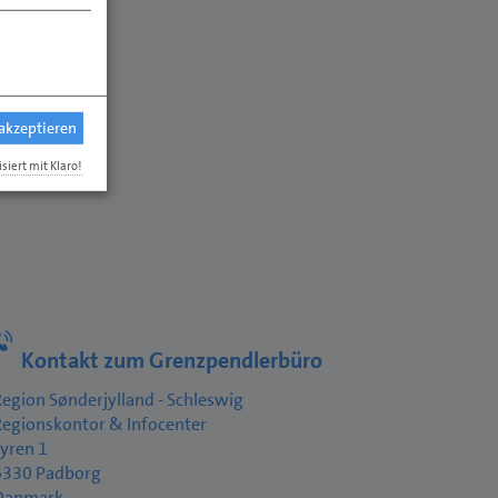
 akzeptieren
isiert mit Klaro!
Kontakt zum Grenzpendlerbüro
egion Sønderjylland - Schleswig
Regionskontor & Infocenter
yren 1
6330 Padborg
Danmark