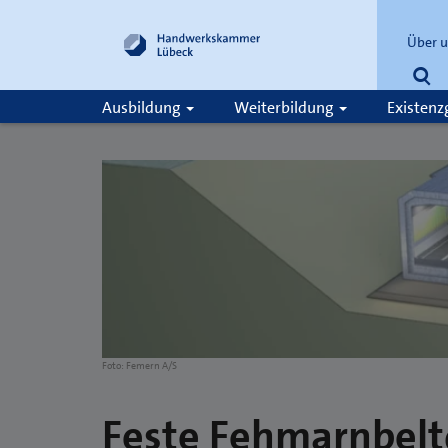
Über 
Su
Ausbildung
Weiterbildung
Existen
Suche
Foto: Femern A/S
Feste Fehmarnbel