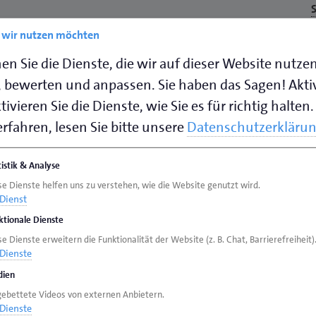
e wir nutzen möchten
 (Dänemark)
en Sie die Dienste, die wir auf dieser Website nutze
 Ingenieurbau AG, Max Bögl Stiftung & Co. KG
 bewerten und anpassen. Sie haben das Sagen! Akti
ivieren Sie die Dienste, wie Sie es für richtig halten.
rfahren, lesen Sie bitte unsere
Datenschutzerkläru
nung, Bau der Arbeitshäfen
ional B.V. (Niederlande)
tistik & Analyse
se Dienste helfen uns zu verstehen, wie die Website genutzt wird.
Dienst
ktionale Dienste
e Dienste erweitern die Funktionalität der Website (z. B. Chat, Barrierefreiheit)
Dienste
at Ende September 2022 den Aktionsplan für
ien
des Fehmarnbelt-Projekts, des sogenannten
gebettete Videos von externen Anbietern.
Dienste