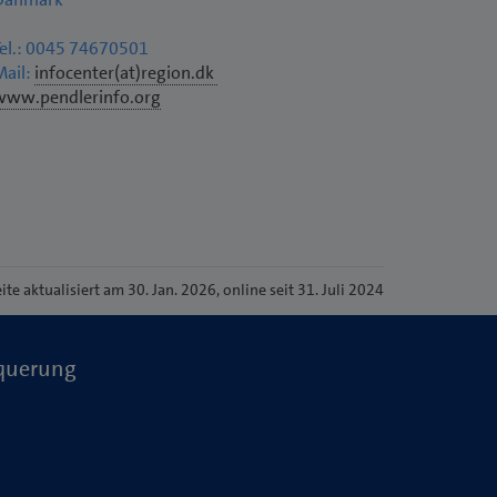
Tel.: 0045 74670501
Mail:
infocenter(at)region.dk
www.pendlerinfo.org
eite
aktualisiert am 30. Jan. 2026
, online seit 31. Juli 2024
tquerung