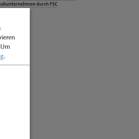
Subunternehmen durch FSC
n
vieren
Um
ng
.
.