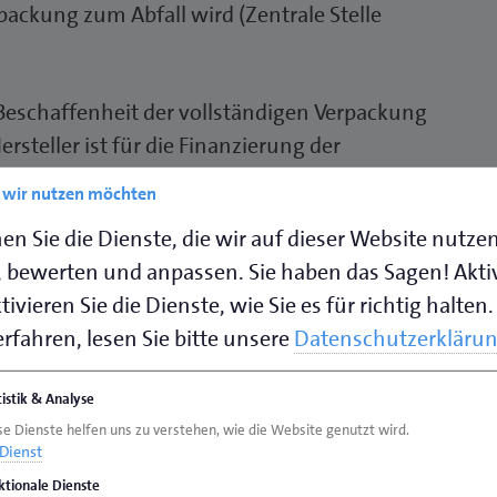
packung zum Abfall wird (Zentrale Stelle
 Beschaffenheit der vollständigen Verpackung
steller ist für die Finanzierung der
die Erfüllung der erweiterten
e wir nutzen möchten
Zentrale Stelle Verpackungsregister, o. J. b).
en Sie die Dienste, die wir auf dieser Website nutze
 bewerten und anpassen. Sie haben das Sagen! Akti
ivieren Sie die Dienste, wie Sie es für richtig halten.
 13 PPWR jede natürliche oder juristische
rfahren, lesen Sie bitte unsere
Datenschutzerkläru
packtes Produkt selbst herstellt oder unter
twickeln oder herstellen lässt. In der EU gibt
tistik & Analyse
lle Verpackungsregister, o. J. b).
se Dienste helfen uns zu verstehen, wie die Website genutzt wird.
Dienst
n:
ktionale Dienste