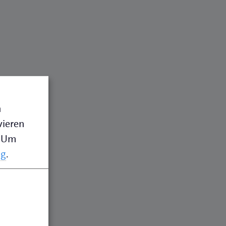
n
vieren
Um
ng
.