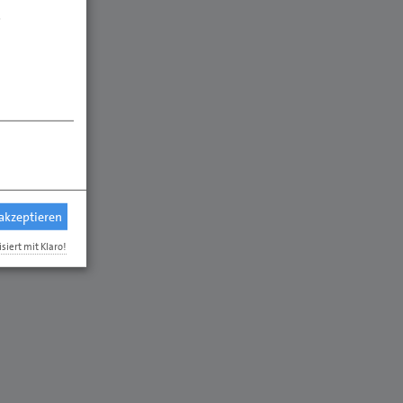
.
 akzeptieren
isiert mit Klaro!