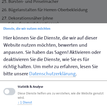
Bürsten- und Pinselmacher
Bügelanstalten für Herren-Oberbekleidung
Dekorationsnäher (ohne
Schaufensterdekorationen)
Dienste, die wir nutzen möchten
Fleckteppichhersteller
Hier können Sie die Dienste, die wir auf dieser
Weggefallen* (Klöppler)
Website nutzen möchten, bewerten und
Theaterkostümnäher
anpassen. Sie haben das Sagen! Aktivieren oder
Plisseebrenner
deaktivieren Sie die Dienste, wie Sie es für
Weggefallen (Posamentierer)
richtig halten.
Um mehr zu erfahren, lesen Sie
bitte unsere
Datenschutzerklärung
.
Stoffmaler
Weggefallen (Stricker)
Statistik & Analyse
Textil-Handdrucker
Diese Dienste helfen uns zu verstehen, wie die Website genutzt
wird.
Kunststopfer
↓
1
Dienst