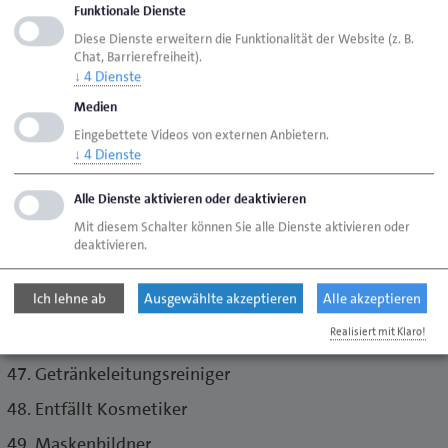
Änderungsschneider
Funktionale Dienste
Handschuhmacher
Diese Dienste erweitern die Funktionalität der Website (z. B.
Chat, Barrierefreiheit).
Ausführung einfacher Schuhreparaturen
↓
4
Dienste
Gerber
Medien
Eingebettete Videos von externen Anbietern.
Innerei-Fleischer (Kuttler)
↓
4
Dienste
Speiseeishersteller (mit Vertrieb von Speiseeis mit
üblichem Zubehör)
Alle Dienste aktivieren oder deaktivieren
Mit diesem Schalter können Sie alle Dienste aktivieren oder
Fleischzerleger, Ausbeiner
deaktivieren.
Appreteure, Dekateure
Ich lehne ab
Ausgewählte akzeptieren
Alle akzeptieren
Schnellreiniger
Realisiert mit Klaro!
Teppichreiniger
Getränkeleitungsreiniger
Entfällt Kosmetiker
Maskenbildner