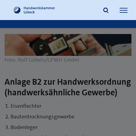
Navig
öffne
Suche
Foto: Rolf Göbels/GFWH GmbH
Anlage B2 zur Handwerksordnung
(handwerksähnliche Gewerbe)
Eisenflechter
Bautentrocknungsgewerbe
Bodenleger