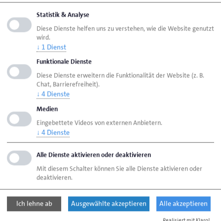
und Apps anbieten.
Statistik & Analyse
Diese Dienste helfen uns zu verstehen, wie die Website genutzt
Widerrufsbutton auf Webseiten und Apps (ZDH)
wird.
↓
1
Dienst
Widerrufsbutton auf Webseiten und Apps (ZDH)
Funktionale Dienste
Diese Dienste erweitern die Funktionalität der Website (z. B.
Chat, Barrierefreiheit).
Problematische Fallkonstellationen
↓
4
Dienste
Medien
Verträge so schließen, dass kein
Eingebettete Videos von externen Anbietern.
Widerrufsrecht ausgelöst wird
↓
4
Dienste
Alle Dienste aktivieren oder deaktivieren
Alternative: Ordnungsgemäße Belehrung
Mit diesem Schalter können Sie alle Dienste aktivieren oder
über das Widerrufsrecht
deaktivieren.
Ich lehne ab
Ausgewählte akzeptieren
Alle akzeptieren
Seite empfehlen
Realisiert mit Klaro!