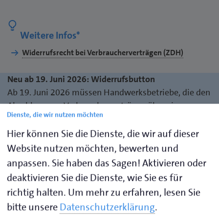
Weitere Infos*
Widerrufsrecht bei Verbraucherverträgen (ZDH)
Neu ab 19. Juni 2026: Widerrufsbutton
Ab 19. Juni 2026 müssen Handwerksbetriebe, die den
Abschluss von Verbraucherverträgen über eine
Dienste, die wir nutzen möchten
Webseite oder App ermöglichen, um Waren zu
verkaufen oder Dienstleistungsbuchungen
Hier können Sie die Dienste, die wir auf dieser
anzubieten grundsätzlich eine elektronische
Website nutzen möchten, bewerten und
Widerrufsfunktion zur Verfügung stellen. Zudem
anpassen. Sie haben das Sagen! Aktivieren oder
muss darüber in der Widerrufsbelehrung informiert
deaktivieren Sie die Dienste, wie Sie es für
werden. Betroffen sind daher insbesondere
richtig halten.
Um mehr zu erfahren, lesen Sie
Handwerksbetriebe, die B2C-Webshops betreiben
bitte unsere
Datenschutzerklärung
.
oder B2C-Dienstleistungsbuchungen über Webseiten