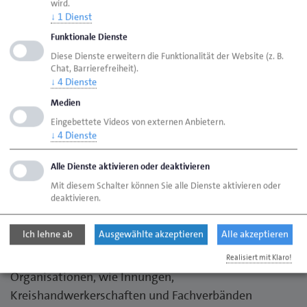
wird.
Sachverständigen zur Erstattung von Gutachten über
↓
1
Dienst
Waren, Leistungen und Preise von Handwerkern zu
Funktionale Dienste
den wichtigen hoheitlichen Aufgaben. Noch einmal
Diese Dienste erweitern die Funktionalität der Website (z. B.
Chat, Barrierefreiheit).
Präsident Stamer: “Ohne das Sachverständigenwesen
↓
4
Dienste
kann unser Wirtschaftsleben nicht funktionieren.
Medien
Streitfragen blieben unaufgeklärt und unauflösbar.
Eingebettete Videos von externen Anbietern.
Das würde den Rechtsfrieden empfindlich stören”. Die
↓
4
Dienste
Bestellung und Vereidigung der Sachverständigen ist
das Ergebnis eines umfangreichen
Alle Dienste aktivieren oder deaktivieren
Prüfungsverfahrens. Die Sachverständigen müssen
Mit diesem Schalter können Sie alle Dienste aktivieren oder
deaktivieren.
neben ihrer persönlichen Eignung, insbesondere ihre
besondere Sachkunde in einem eigenständigen
Ich lehne ab
Ausgewählte akzeptieren
Alle akzeptieren
Prüfungsverfahren nachweisen. Hier arbeitet die
Kammer eng mit den anderen handwerklichen
Realisiert mit Klaro!
Organisationen, wie Innungen,
Kreishandwerkerschaften und Fachverbänden