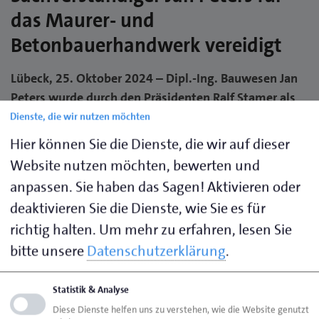
das Maurer- und
Betonbauerhandwerk vereidigt
Lübeck, 25. Oktober 2024 – Dipl.-Ing. Bauwesen Jan
Peters wurde durch den Präsidenten Ralf Stamer als
Sachverständiger für das Maurer- und
Dienste, die wir nutzen möchten
Betonbauerhandwerk vereidigt.
Hier können Sie die Dienste, die wir auf dieser
“Durch die öffentliche Bestellung und Vereidigung
Website nutzen möchten, bewerten und
unserer Sachverständigen wird gewährleistet, dass
anpassen. Sie haben das Sagen! Aktivieren oder
Auftraggebern und Kunden, den Rechtsuchenden und
deaktivieren Sie die Dienste, wie Sie es für
Gerichten nur fachlich und persönlich geeignete
richtig halten.
Um mehr zu erfahren, lesen Sie
sowie zuverlässige Sachverständige zur Verfügung
bitte unsere
Datenschutzerklärung
.
stehen”, sagte Präsident Stamer anlässlich der
Vereidigung des neuen Sachverständigen.
Statistik & Analyse
Diese Dienste helfen uns zu verstehen, wie die Website genutzt
Für die Handwerkskammer gehört die Bestellung von