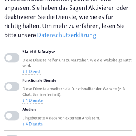
Die jeweiligen Kontaktdaten der Ansprechperson
anpassen. Sie haben das Sagen! Aktivieren oder
finden Sie rechts:
deaktivieren Sie die Dienste, wie Sie es für
Fortbildungszentrum Lübeck: Juliane
richtig halten.
Um mehr zu erfahren, lesen Sie
Wiesenhütter
bitte unsere
Datenschutzerklärung
.
Berufsbildungsstätte Elmshorn: Katja Lent
Statistik & Analyse
Berufsbildungsstätte Kiel: Kathrin Brassel
Diese Dienste helfen uns zu verstehen, wie die Website genutzt
Berufsbildungsstätte Travemünde: Sandra Lück
wird.
↓
1
Dienst
Weitere Informationen
Funktionale Dienste
Diese Dienste erweitern die Funktionalität der Website (z. B.
Seite des Fortbildungszentrums Lübeck
Chat, Barrierefreiheit).
↓
4
Dienste
Seite der Berufsbildungsstätte Elmshorn
Medien
Seite der Berufsbildungsstätte Kiel
Eingebettete Videos von externen Anbietern.
Seite der Berufsbildungsstätte Travemünde
↓
4
Dienste