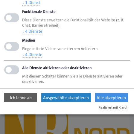
Ticketnummer (Mehrfacheingaben möglich)"
↓
1
Dienst
folgenden Code ein:
NB26-13723.
Funktionale Dienste
Lösen Sie den Code ein und wählen Sie
Diese Dienste erweitern die Funktionalität der Website (z. B.
anschließend die gewünschte Anzahl an Freikarten
Chat, Barrierefreiheit).
bei "Menge" aus.
↓
4
Dienste
Medien
Wir wünschen Ihnen viel Freude beim Besuch der
Eingebettete Videos von externen Anbietern.
NordBau 2026!
↓
4
Dienste
Weitere Informationen
Alle Dienste aktivieren oder deaktivieren
Mit diesem Schalter können Sie alle Dienste aktivieren oder
Seite von der NordBau
deaktivieren.
Download
Flyer zur NordBau (3,74 MB)
pdf
Ich lehne ab
Ausgewählte akzeptieren
Alle akzeptieren
Realisiert mit Klaro!