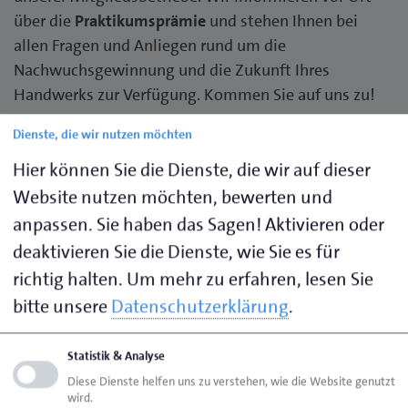
über die
Praktikumsprämie
und stehen Ihnen bei
allen Fragen und Anliegen rund um die
Nachwuchsgewinnung und die Zukunft Ihres
Handwerks zur Verfügung. Kommen Sie auf uns zu!
Dienste, die wir nutzen möchten
Sie wollen sich informieren und die neuesten Trends
Hier können Sie die Dienste, die wir auf dieser
in der Baubranche entdecken? Bei Interesse nutzen
Sie unseren Code
NB26-13723
und sichern Sie sich
Website nutzen möchten, bewerten und
Ihre Freikarten für die NordBau 2026!
anpassen. Sie haben das Sagen! Aktivieren oder
deaktivieren Sie die Dienste, wie Sie es für
Wie funktioniert's?
richtig halten.
Um mehr zu erfahren, lesen Sie
Gehen Sie auf die
Webseite der NordBau.
bitte unsere
Datenschutzerklärung
.
Klicken Sie rechts oben auf "Tickets kaufen". Sie
werden dann direkt zum
Ticketshop
weitergeleitet.
Statistik & Analyse
Diese Dienste helfen uns zu verstehen, wie die Website genutzt
Im
Ticketshop
geben Sie direkt oben bei "Code /
wird.