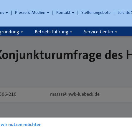
uns
Presse & Medien
Kontakt
Stellenangebote
Leichte
che
zgründung
Betriebsführung
Service-Center
 Konjunkturumfrage des
506-210
msass@hwk-luebeck.de
e wir nutzen möchten