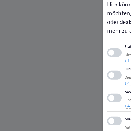
Hier könn
möchten,
oder deakt
mehr zu e
Sta
Die
↓
1
Fun
Dies
↓
4
Med
Ein
↓
4
All
Mit