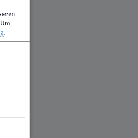
n
vieren
Um
ng
.
.