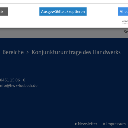
ab
Ausgewählte akzeptieren
Alle
Real
Se
Bereiche
Konjunkturumfrage des Handwerks
 0451 15 06 - 0
info@hwk-luebeck.de
Newsletter
Impressum