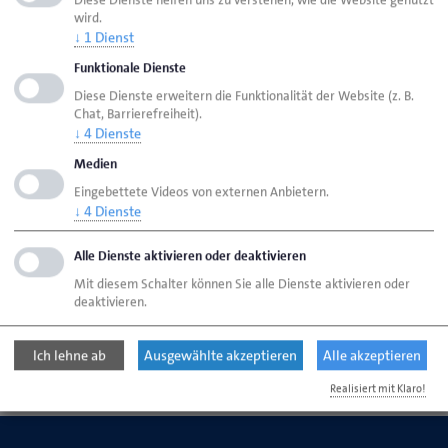
wird.
Kurse an der Berufsbildungsstätte Kiel
↓
1
Dienst
Funktionale Dienste
Kurse an der Berufsbildungsstätte
Diese Dienste erweitern die Funktionalität der Website (z. B.
Chat, Barrierefreiheit).
Travemünde
↓
4
Dienste
Medien
Kurse am Fortbildungszentrum Lübeck
Eingebettete Videos von externen Anbietern.
↓
4
Dienste
Kurse zu weiteren Ausbildungsberufen
Alle Dienste aktivieren oder deaktivieren
Mit diesem Schalter können Sie alle Dienste aktivieren oder
deaktivieren.
Seite empfehlen
Seite drucken
Ich lehne ab
Ausgewählte akzeptieren
Alle akzeptieren
Realisiert mit Klaro!
Seite
aktualisiert am 30. Apr. 2026