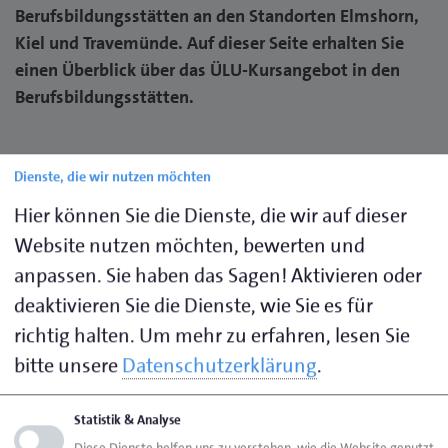
Berufsbildungsstätten an den Standorten Elmshorn,
Kiel und Travemünde. Auf dieser Seite erhalten Sie
einen Überblick über das ÜLU-Kursangebot in den
Berufsbildungsstätten.
Dienste, die wir nutzen möchten
Ansprechpartner
Hier können Sie die Dienste, die wir auf dieser
Berufsbildungsstätte Elmshorn
Website nutzen möchten, bewerten und
Berufsbildungsstätte Kiel
anpassen. Sie haben das Sagen! Aktivieren oder
Berufsbildungsstätte Travemünde
deaktivieren Sie die Dienste, wie Sie es für
Fortbildungszentrum Lübeck
richtig halten.
Um mehr zu erfahren, lesen Sie
bitte unsere
Datenschutzerklärung
.
Kurse an der Berufsbildungsstätte
Elmshorn
Statistik & Analyse
Diese Dienste helfen uns zu verstehen, wie die Website genutzt