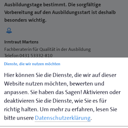
Ausbildungstage bestimmt. Die sorgfältige
Vorbereitung auf den Ausbildungsstart ist deshalb
besonders wichtig.
Irmtraut Martens
Fachberaterin für Qualität in der Ausbildung
Telefon 0431 53332-810
imartens@hwk-luebeck.de
Dienste, die wir nutzen möchten
Hier können Sie die Dienste, die wir auf dieser
Website nutzen möchten, bewerten und
Begrüßung und Einstellungsformalitäten
anpassen. Sie haben das Sagen! Aktivieren oder
deaktivieren Sie die Dienste, wie Sie es für
richtig halten.
Um mehr zu erfahren, lesen Sie
Vorstellung des Ausbilders und wichtiger
bitte unsere
Datenschutzerklärung
.
Regelungen