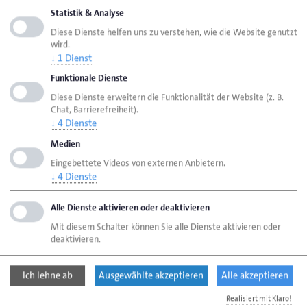
Statistik & Analyse
Vorstellung der Mitarbeiter und der
Diese Dienste helfen uns zu verstehen, wie die Website genutzt
betrieblichen Einrichtungen
wird.
↓
1
Dienst
Sicherheitsbestimmungen
Funktionale Dienste
Diese Dienste erweitern die Funktionalität der Website (z. B.
Chat, Barrierefreiheit).
Einweisung in den Arbeitsplatz
↓
4
Dienste
Medien
Berufsschule und ÜLU
Eingebettete Videos von externen Anbietern.
↓
4
Dienste
Über den Ausbildungsleitfaden
Alle Dienste aktivieren oder deaktivieren
Mit diesem Schalter können Sie alle Dienste aktivieren oder
deaktivieren.
Seite empfehlen
Ich lehne ab
Ausgewählte akzeptieren
Alle akzeptieren
Seite drucken
Realisiert mit Klaro!