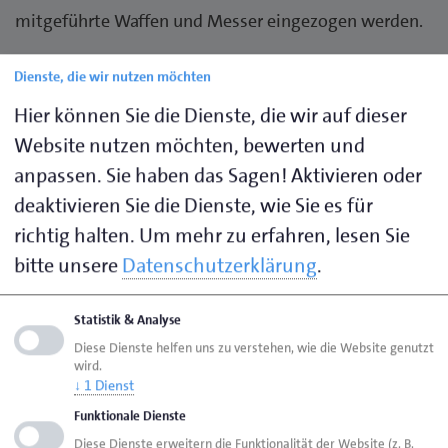
mitgeführte Waffen und Messer eingezogen werden.
Eine Ausnahme gilt allerdings für Handwerkerinnen
Dienste, die wir nutzen möchten
und Handwerker und ihre Beschäftigten, die Messer
Hier können Sie die Dienste, die wir auf dieser
im unmittelbaren Zusammenhang mit ihrer
Website nutzen möchten, bewerten und
Berufsausübung nutzen sowie für Personen, die
anpassen. Sie haben das Sagen! Aktivieren oder
Waffen und Messer nicht zugriffsbereit von einem Ort
deaktivieren Sie die Dienste, wie Sie es für
zum anderen befördern. Da der – womöglich sehr
richtig halten.
Um mehr zu erfahren, lesen Sie
eingeschränkte - Anwendungsbereich der
bitte unsere
Datenschutzerklärung
.
erstgenannten Ausnahme für Handwerker noch nicht
abschließend geklärt ist, empfehlen wir Ihnen, Ihre
Mitarbeitenden aufzufordern, Arbeitswerkzeuge im
Statistik & Analyse
öffentlichen Personenverkehr nicht offen am
Diese Dienste helfen uns zu verstehen, wie die Website genutzt
wird.
Werkzeuggürtel oder in Taschen ihrer Arbeitskleidung
↓
1
Dienst
mitzuführen. Sie sollten so verstaut werden, dass sie
Funktionale Dienste
nicht zugriffsbereit sind, zum Beispiel in einem
Diese Dienste erweitern die Funktionalität der Website (z. B.