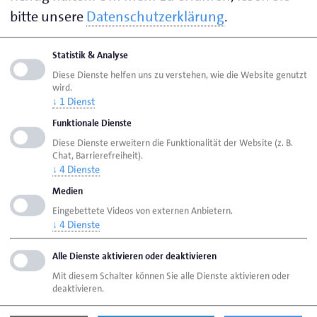
bitte unsere
Datenschutzerklärung
.
Handwerkskammern
Statistik & Analyse
Handwerkskammer Schleswig-Holstein
Diese Dienste helfen uns zu verstehen, wie die Website genutzt
wird.
↓
1
Dienst
Funktionale Dienste
Kreishandwerkerschaften
Diese Dienste erweitern die Funktionalität der Website (z. B.
Chat, Barrierefreiheit).
↓
4
Dienste
Innungen/Landesinnungsverbände
Medien
Eingebettete Videos von externen Anbietern.
Handwerk Schleswig-Holstein e.V.
↓
4
Dienste
Alle Dienste aktivieren oder deaktivieren
Zentralverband des Deutschen Handwerks
Mit diesem Schalter können Sie alle Dienste aktivieren oder
(ZDH)
deaktivieren.