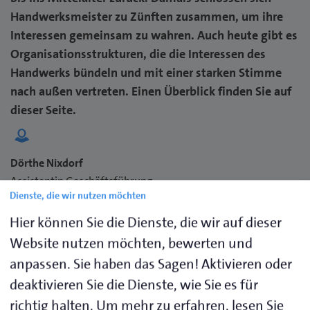
Handwerksmeister zu Zünften zusammen, um ihre
Interessen gemeinsam zu wahren. Auch heute gibt es
Organisationsstrukturen, die die Interessen des
Handwerks bündeln und mit einer starken Stimme
nach außen vertreten. Einen Überblick finden Sie auf
dieser Seite.
Dörthe Nixdorf
Assistentin Geschäftsführung
Dienste, die wir nutzen möchten
Telefon 0451 1506-144
dnixdorf@hwk-luebeck.de
Hier können Sie die Dienste, die wir auf dieser
Website nutzen möchten, bewerten und
anpassen. Sie haben das Sagen! Aktivieren oder
deaktivieren Sie die Dienste, wie Sie es für
Überblick
richtig halten.
Um mehr zu erfahren, lesen Sie